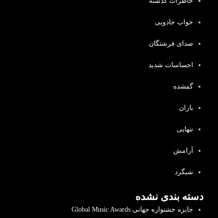
خاطرات گذشته
خواب جادویی
صدای فرشتگان
احساسات شدید
گمشده
باران
تنهایی
آرامش
شبگرد
دسته بندی نشده
جایزه جشنواره جهانی Global Music Awards